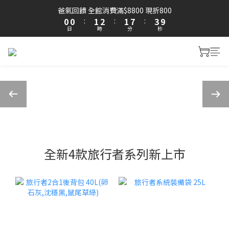
1
1
2
3
2
8
4
爸氣回饋 全館消費滿$8800 現折800
0
0
:
1
2
:
1
7
:
3
9
日
時
分
秒
0
1
0
6
2
8
0
5
1
7
4
0
6
3
5
2
4
1
3
0
2
1
0
全新4款旅行者系列新上市