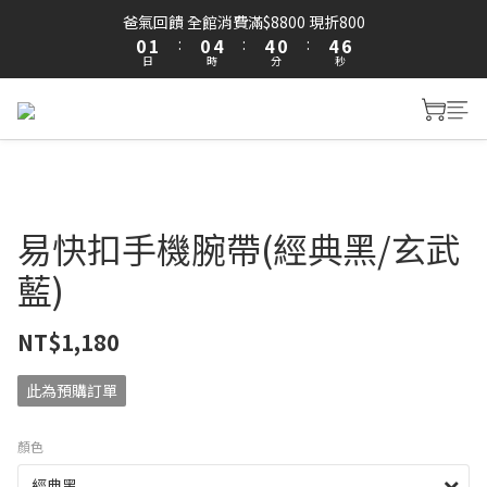
1
2
1
5
5
1
5
6
爸氣回饋 全館消費滿$8800 現折800
0
1
:
0
4
:
4
0
:
4
5
日
時
分
秒
0
3
3
3
4
2
2
2
3
1
1
1
2
0
0
0
1
0
易快扣手機腕帶(經典黑/玄武
藍)
NT$1,180
此為預購訂單
顏色