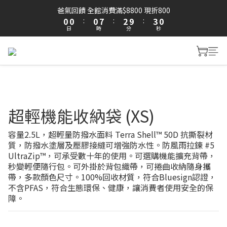
1
1
1
8
3
3
9
爸氣回饋 全館消費滿$8800 現折800
0
0
:
0
7
:
2
9
:
2
8
日
時
分
秒
6
1
8
1
7
5
0
7
0
6
4
6
5
3
5
4
2
4
3
1
3
2
0
2
1
超輕機能收納袋 (XS)
1
0
0
容量2.5L，超輕量防撥水面料 Terra Shell™ 50D 抗撕裂材
質，防撥水塗層及壓膠接縫可增強防水性。防風雨拉鍊 #5 
UltraZip™，可承受數十年的使用。可選購機能擴充背帶，
秒變輕便隨行包。可外掛於背包織帶，可捲曲收納隨身攜
帶，多款顏色尺寸。100%回收材質，符合Bluesign認證，
不含PFAS，符合生態環保、健康，讓消費者使用安全的保
障。