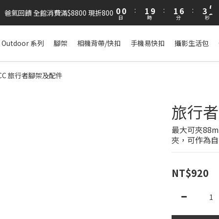
1
1
2
2
7
4
6
0
0
:
1
9
:
1
6
:
3
5
爸氣回饋 全館消費滿$8800 現折800
日
時
分
秒
0
8
0
5
2
4
7
4
1
3
6
3
0
2
Outdoor 系列
腳架
相機背帶/快扣
手機易快扣
攝影生活包
5
2
1
4
1
0
3
0
& ACC 旅行者腳架及配件
2
1
旅行者
0
最大可夾88
夾，可作為自
NT$920