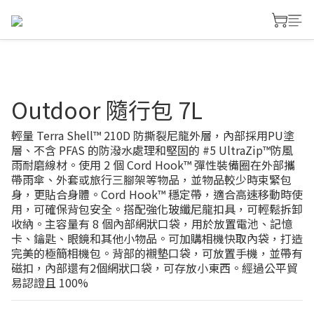
Outdoor 隨行包 7L
輕量 Terra Shell™ 210D 防撕裂尼龍外層，內部採用PU塗
層、不含 PFAS 的防潑水處理和堅固的 #5 UltraZip™防風
雨耐磨線材。使用 2 個 Cord Hook™ 彈性裝備圈在外部攜
帶雨傘、外套或旅行三腳架等物品，並物品較少時束緊包
身，更貼合身體。Cord Hook™ 穩定帶，適合高速移動時使
用，可確保背包安全。搭配強化玻纖尼龍扣具，可輕鬆拆卸
收納。主容量有 8 個內部網狀口袋，用於放置電池、記憶
卡、鑰匙、眼鏡和其他小物品。可加購相機快取內袋，打造
完美的極簡相機包。背部的襯墊口袋，可放置手機，並帶有
磁扣，內部還有2個網狀口袋，可存放小東西。經過公平貿
易認證且 100%