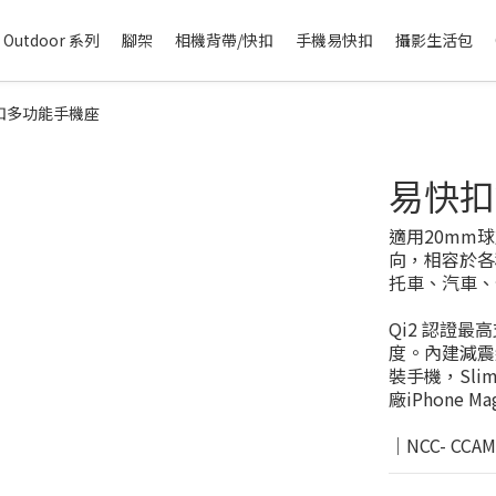
Outdoor 系列
腳架
相機背帶/快扣
手機易快扣
攝影生活包
易快扣多功能手機座
易快扣
適用20mm
向，相容於各
托車、汽車、
Qi2 認證
度。內建減震
裝手機，Sli
廠iPhone 
｜NCC- CCAM