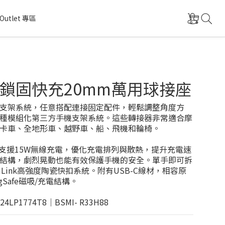
Outlet 專區
鎖固快充20mm萬用球接座
球支架系統，任意搭配連接固定配件，輕鬆調整角度方
種模組化第三方手機支架系統。這些轉接器非常適合摩
卡車、全地形車、越野車、船、飛機和輪椅。
最高支援15W無線充電，優化充電排列與散熱，提升充電速
結構，劇烈晃動也能有效保護手機的安全。單手即可拆
mLink高強度陶瓷快扣系統。附有USB-C線材，相容原
MagSafe磁吸/充電結構。
24LP1774T8｜BSMI- R33H88