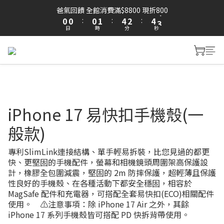
1
1
1
2
5
3
5
3
爸氣回饋 全館消費滿$8800 現折800
0
0
:
0
1
:
4
2
:
4
2
日
時
分
秒
0
3
1
3
1
2
0
2
0
1
1
0
0
iPhone 17 易快扣手機殼(一
般款)
專利SlimLink連接結構、單手輕易拆裝，比您見過的都更
快、更堅固的手機配件，螢幕和相機鏡頭周圍架高保護設
計，橡膠全包圍減震，堅固的 2m 防摔保護，超輕薄且保護
性良好的手機殼、在各種活動下都安全穩固，相容於 
MagSafe 配件和充電器，可搭配全套易快扣(ECO)相關配件
使用。    ⚠️注意事項：除 iPhone 17 Air 之外，其餘 
iPhone 17 系列手機殼皆可搭配 PD 快拆背帶使用。