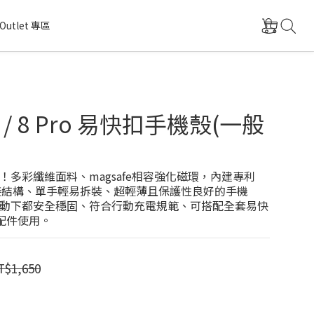
Outlet 專區
 8 / 8 Pro 易快扣手機殼(一般
！多彩纖維面料、magsafe相容強化磁環，內建專利
nk連接結構、單手輕易拆裝、超輕薄且保護性良好的手機
動下都安全穩固、符合行動充電規範、可搭配全套易快
關配件使用。
T$1,650