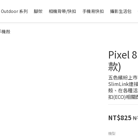
Outdoor 系列
腳架
相機背帶/快扣
手機易快扣
攝影生活包
扣手機殼
Pixel
款)
五色繽紛上市
SlimLi
殼、在各種活
扣(ECO)相
NT$825
N
機型