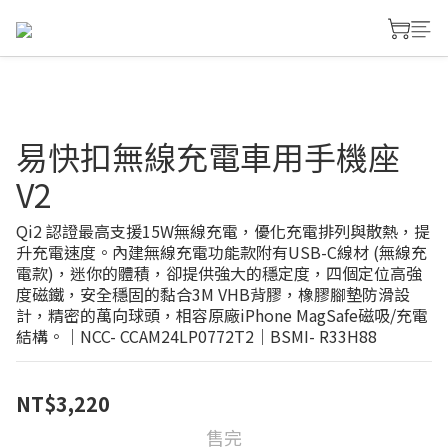
易快扣無線充電車用手機座
V2
Qi2 認證最高支援15W無線充電，優化充電排列與散熱，提
升充電速度。內建無線充電功能款附有USB-C線材 (無線充
電款)，迷你的體積，卻提供強大的穩定度，四個定位高強
度磁鐵，安全穩固的黏合3M VHB背膠，橡膠腳墊防滑設
計，精密的萬向球頭，相容原廠iPhone MagSafe磁吸/充電
結構。｜NCC- CCAM24LP0772T2｜BSMI- R33H88
NT$3,220
售完